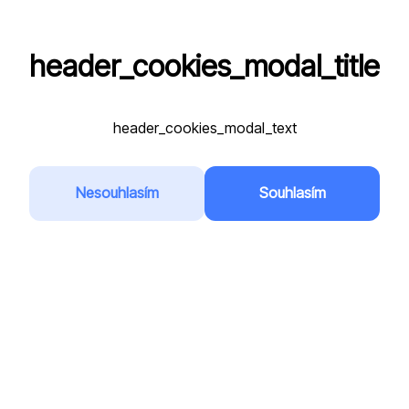
header_cookies_modal_title
VPA
header_cookies_modal_text
Registrační značka
*
Nesouhlasím
Souhlasím
Přidat do oblíbených
Země
*
Česká republika